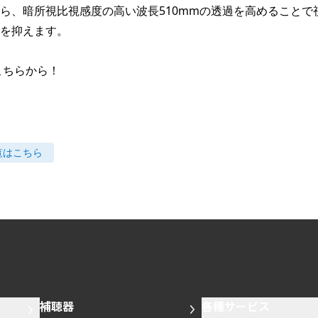
ら、暗所視比視感度の高い波長510mmの透過を高めることで
を抑えます。

こちらから！
覧はこちら
補聴器
各種サービス