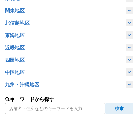
青森県
岩手県
宮城県
山形県
関東地区
東京都
茨城県
群馬県
埼玉県
北信越地区
福島県
新潟県
富山県
石川県
福井県
東海地区
千葉県
神奈川県
岐阜県
静岡県
愛知県
三重県
近畿地区
山梨県
長野県
滋賀県
京都府
大阪府
兵庫県
四国地区
香川県
愛媛県
中国地区
広島県
山口県
九州・沖縄地区
福岡県
佐賀県
長崎県
宮崎県
キーワードから探す
検索
熊本県
鹿児島県
沖縄県