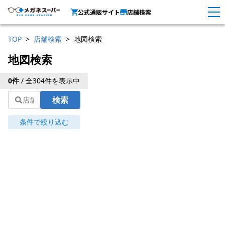
公式通販サイト
店舗検索
TOP
店舗検索
地図検索
地図検索
0
件
/ 全
304
件を表示中
検索
条件で絞り込む
エリアから探す
現在地から探す
条
件