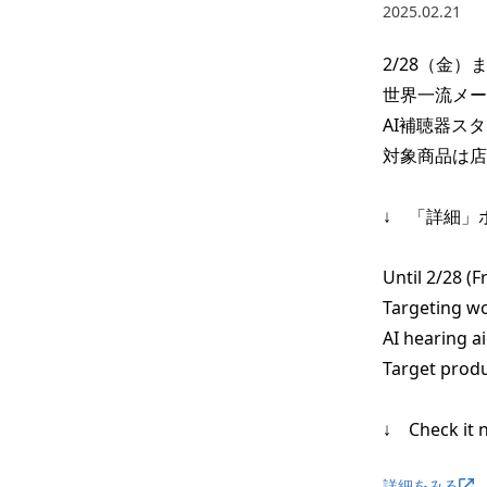
2025.02.21
2/28（金）ま
世界一流メー
AI補聴器スタ
対象商品は店
↓　「詳細」
Until 2/28 (Fri
Targeting wo
AI hearing ai
Target produc
↓　Check it n
詳細をみる